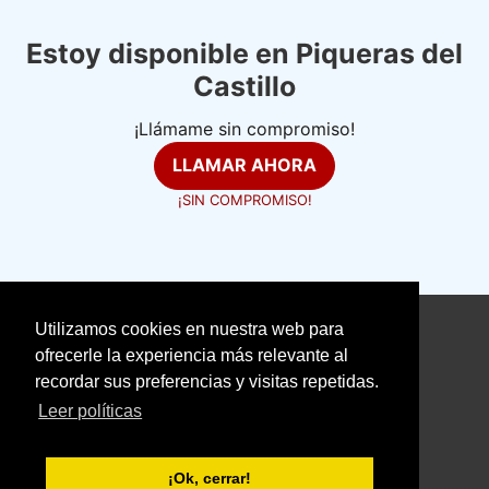
Estoy disponible en Piqueras del
Castillo
¡Llámame sin compromiso!
LLAMAR AHORA
¡SIN COMPROMISO!
Utilizamos cookies en nuestra web para
©
electricistasexpertos.com
ofrecerle la experiencia más relevante al
recordar sus preferencias y visitas repetidas.
Aviso Legal
Política de Cookies
Leer políticas
Política de Privacidad
With love ❤️ seoclic.com
¡Ok, cerrar!