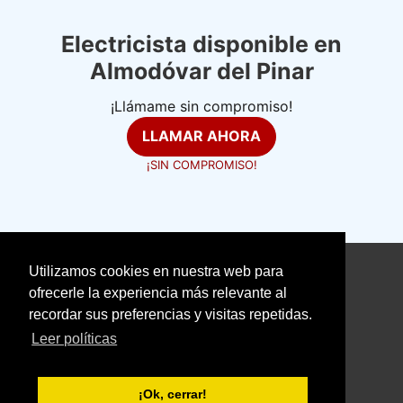
Electricista disponible en
Almodóvar del Pinar
¡Llámame sin compromiso!
LLAMAR AHORA
¡SIN COMPROMISO!
Utilizamos cookies en nuestra web para
©
electricistasexpertos.com
ofrecerle la experiencia más relevante al
recordar sus preferencias y visitas repetidas.
Aviso Legal
Política de Cookies
Leer políticas
Política de Privacidad
With love ❤️ seoclic.com
¡Ok, cerrar!