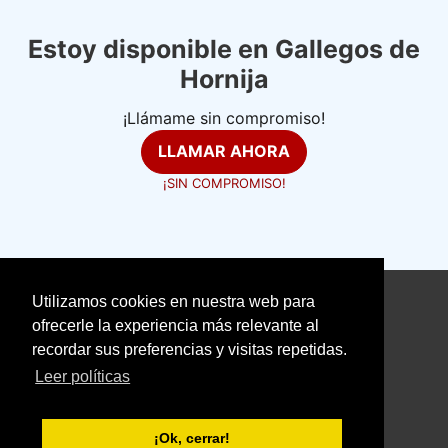
Estoy disponible en Gallegos de
Hornija
¡Llámame sin compromiso!
LLAMAR AHORA
¡SIN COMPROMISO!
Utilizamos cookies en nuestra web para
©
electricistasexpertos.com
ofrecerle la experiencia más relevante al
recordar sus preferencias y visitas repetidas.
Aviso Legal
Política de Cookies
Leer políticas
Política de Privacidad
With love ❤️ seoclic.com
¡Ok, cerrar!