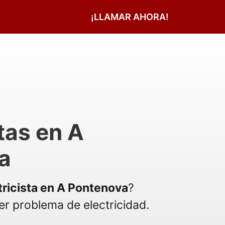
¡LLAMAR AHORA!
stas en A
a
tricista en A Pontenova
?
r problema de electricidad.