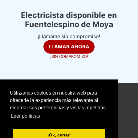
Electricista disponible en
Fuentelespino de Moya
¡Llámame sin compromiso!
LLAMAR AHORA
¡SIN COMPROMISO!
Utilizamos cookies en nuestra web para
©
electricistasexpertos.com
ofrecerle la experiencia más relevante al
recordar sus preferencias y visitas repetidas.
Aviso Legal
Política de Cookies
Leer políticas
Política de Privacidad
With love ❤️ seoclic.com
¡Ok, cerrar!